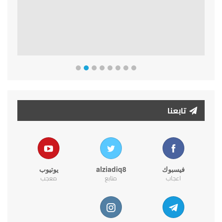
تابعنا
فيسبوك
alziadiq8
يوتيوب
اعجاب
متابع
معجب