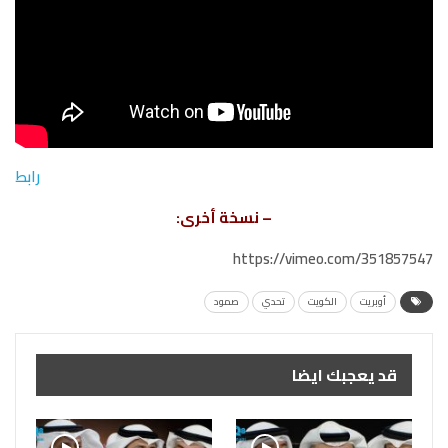
رابط
– نسخة أخرى:
https://vimeo.com/351857547
أوبريت
الكويت
تحدي
صمود
قد يعجبك ايضا