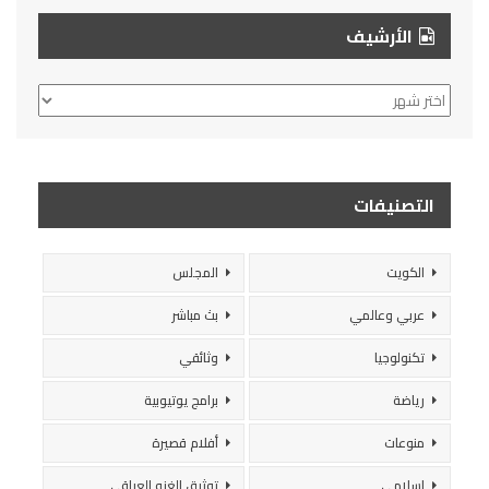
الأرشيف
الأرشيف
التصنيفات
الكويت
المجلس
عربي وعالمي
بث مباشر
تكنولوجيا
وثائقي
رياضة
برامج يوتيوبية
منوعات
أفلام قصيرة
إسلامي
توثيق الغزو العراقي