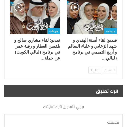
منوعات
منوعات
فيديو: لقاء أمينة الهندي و
فيديو: لقاء مشاري صالح و
شهد الزعابي و علياء السالم
بلقيس العطار و رقية عمر
و أريج التميمي في برنامج
في برنامج (ليالي الكويت)
(ليالي…
عن حملة…
السابق
التالي
اترك تعليق
يرجي التسجيل لترك تعليقك