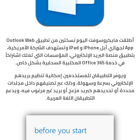
أطلقت مايكروسوفت اليوم نسختين من تطبيق Outlook Web
App لجهازي أبل iPhone و iPad وتستهدف الشركة الأمريكية،
بتطبيق منصة البريد الإلكتروني، المؤسسات التي تملك اشتراكاً
في خدمة Office 365 المكتبية السحابية بشكل خاص.
ويوفر التطبيقان للمستخدمين إمكانية تنظيم بريدهم
الإلكتروني بسرعة وسهولة، وذلك عبر تصنيفهم داخل مجلدات
محددة أو تحديدهم كبريد مزعج أو بريد غير مرغوب فيه، ويدعم
التطبيقان اللغة العربية.