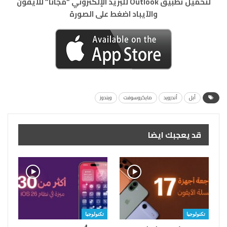
لتحميل تطبيق Outlook للبريد الإلكتروني “مجاناً” للآيفون
والآيباد اضغط على الصورة
أبل
أندرويد
مايكروسوفت
ويندوز
قد يعجبك ايضا
تكنولوجيا
تكنولوجيا