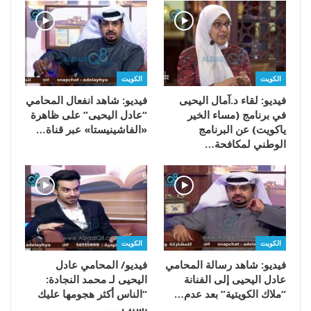
الكويت
الكويت
فيديو: لقاء د.آمال اليحيى
فيديو: شاهد انفعال المحامي
في برنامج (مساء الخير
“عادل اليحيى” على ظاهرة
ياكويت) عن البرنامج
«الفاشينيستا» عبر قناة…
الوطني لمكافحة…
الكويت
الكويت
فيديو: شاهد رسالة المحامي
فيديو/ المحامي عادل
عادل اليحيى إلى الفنانة
اليحيى لـ محمد النجادة:
“ملاك الكويتية” بعد عدم…
“الناس أكثر هجومها عليك
بسبب..…