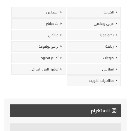
الكويت
المجلس
عربي وعالمي
بث مباشر
تكنولوجيا
وثائقي
رياضة
برامج يوتيوبية
منوعات
أفلام قصيرة
إسلامي
توثيق الغزو العراقي
مظاهرات الكويت
انستغرام