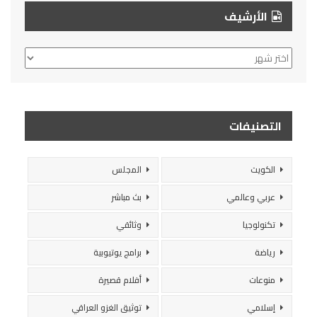
الأرشيف
الأرشيف
التصنيفات
الكويت
المجلس
عربي وعالمي
بث مباشر
تكنولوجيا
وثائقي
رياضة
برامج يوتيوبية
منوعات
أفلام قصيرة
إسلامي
توثيق الغزو العراقي