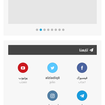
تابعنا
فيسبوك
alziadiq8
يوتيوب
اعجاب
متابع
معجب