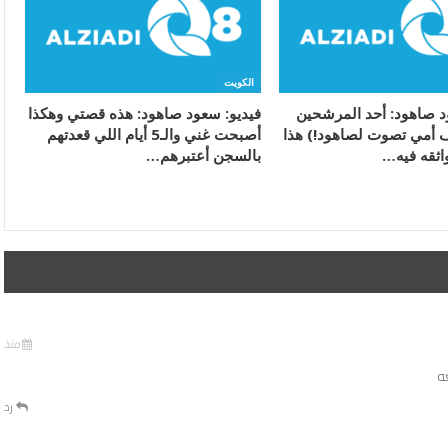
الكويت
د صاهود: أحد المرشحين
فيديو: سعود صاهود: هذه قصتي وهكذا
 أمي تصوت لصاهود!) هذا
أصبحت غني والـ5 أيام اللي قعدتهم
واثقه فيه…
بالسجن أعتبرهم…
منذ
ه
رد