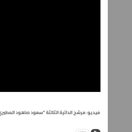
فيديو: مرشح الدائرة الثالثة “سعود صاهود المطيري”