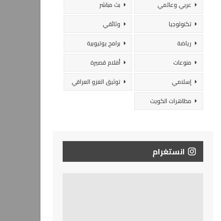
عربي وعالمي
بث مباشر
تكنولوجيا
وثائقي
رياضة
برامج يوتيوبية
منوعات
أفلام قصيرة
إسلامي
توثيق الغزو العراقي
مظاهرات الكويت
انستغرام