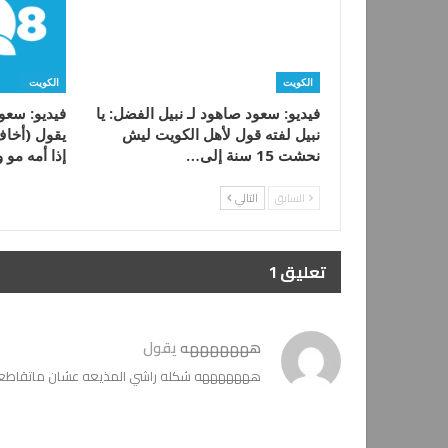
الكويت
الكويت
فيديو: سعود صاهود لـ نبيل الفضل: يا
فيديو: سعو
نبيل لفته قول لأهل الكويت ليش
يقول (أخاف
نحشت 15 سنة إلى…
إذا أمه مو 
السابق
التالي
تعليق 1
هههههههه
يقول
هههههههه شكله راشي المذيعه عشان ماتقاطع