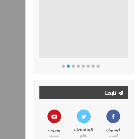
تابعنا
فيسبوك
alziadiq8
يوتيوب
اعجاب
متابع
معجب