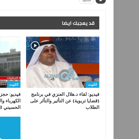
صاهود
قد يعجبك ايضا
الكويت
الكويت
فيديو: لقاء د.هلال العنزي في برنامج
فيديو: حجز
(قضايا تربوية) عن التأثير والتأثر على
الكهرباء و
الطلاب
الحسيني 3 سنوات بتهمة…