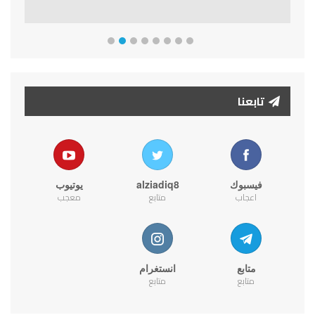
تابعنا
فيسبوك
alziadiq8
يوتيوب
اعجاب
متابع
معجب
متابع
انستغرام
متابع
متابع