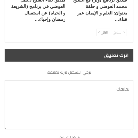
محمد العوضي و حلقة
العوضي في برنامج (الشريعة
بعنوان: العلم و الإيمان عبر
و الحياة) عن استقبال
قناة…
رمضان وإحياء…
السابق
التالي
اترك تعليق
يرجي التسجيل لترك تعليقك
شكرا للتعليق