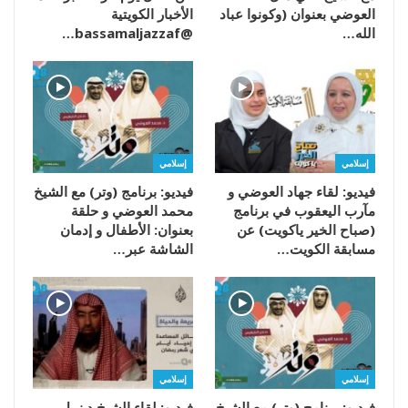
العوضي بعنوان (وكونوا عباد
الأخبار الكويتية
الله…
@bassamaljazzaf…
إسلامي
إسلامي
فيديو: لقاء جهاد العوضي و
فيديو: برنامج (وتر) مع الشيخ
مآرب اليعقوب في برنامج
محمد العوضي و حلقة
(صباح الخير ياكويت) عن
بعنوان: الأطفال و إدمان
مسابقة الكويت…
الشاشة عبر…
إسلامي
إسلامي
فيديو: برنامج (وتر) مع الشيخ
فيديو: لقاء الشيخ د.نبيل