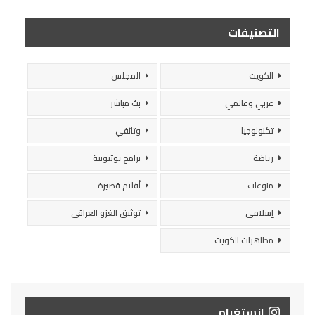
التصنيفات
الكويت
المجلس
عربي وعالمي
بث مباشر
تكنولوجيا
وثائقي
رياضة
برامج يوتيوبية
منوعات
أفلام قصيرة
إسلامي
توثيق الغزو العراقي
مظاهرات الكويت
انستغرام