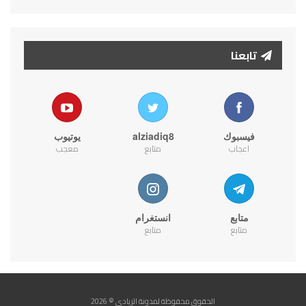
تابعنا
فيسبوك
alziadiq8
يوتيوب
اعجاب
متابع
معجب
متابع
انستغرام
متابع
متابع
الحقوق محفوظة لمدونة الزيادي © 2026