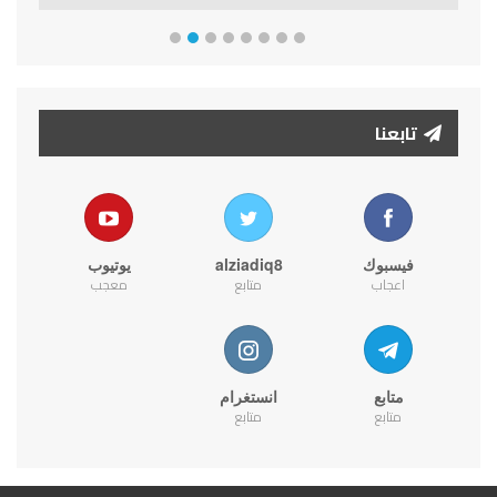
تابعنا
فيسبوك
alziadiq8
يوتيوب
اعجاب
متابع
معجب
متابع
انستغرام
متابع
متابع