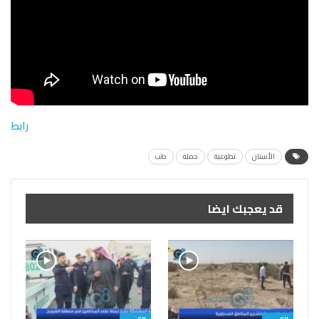
رابط
الأسنان
تطوعية
حملة
طب
قد يعجبك ايضا