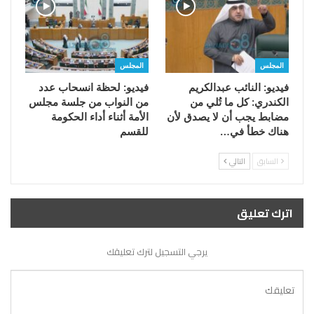
المجلس
المجلس
فيديو: النائب عبدالكريم
فيديو: لحظة انسحاب عدد
الكندري: كل ما تُلي من
من النواب من جلسة مجلس
مضابط يجب أن لا يصدق لأن
الأمة أثناء أداء الحكومة
هناك خطأ في…
للقسم
السابق
التالي
اترك تعليق
يرجي التسجيل لترك تعليقك