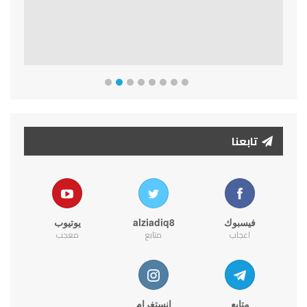
تابعنا
فيسبوك
alziadiq8
يوتيوب
اعجاب
متابع
معجب
متابع
انستغرام