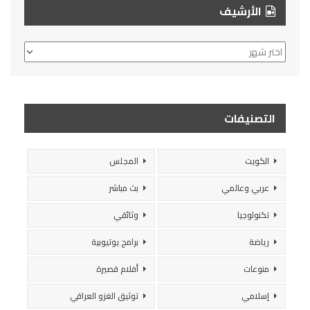
الأرشيف
الأرشيف
التصنيفات
الكويت
المجلس
عربي وعالمي
بث مباشر
تكنولوجيا
وثائقي
رياضة
برامج يوتيوبية
منوعات
أفلام قصيرة
إسلامي
توثيق الغزو العراقي