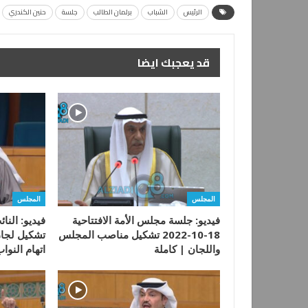
الرئيس
الشباب
برلمان الطالب
جلسة
حنين الكندري
قد يعجبك ايضا
المجلس
المجلس
فيديو: جلسة مجلس الأمة الافتتاحية
فيديو: النا
18-10-2022 تشكيل مناصب المجلس
تشكيل لجان
واللجان | كاملة
اتهام النو