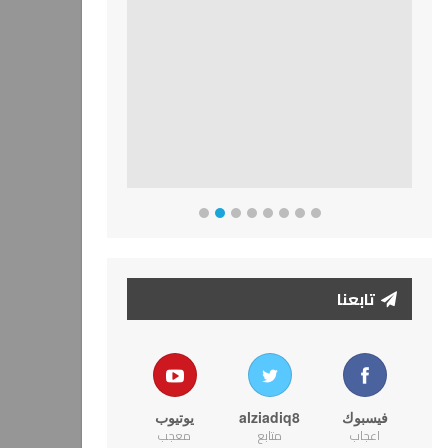
تابعنا
فيسبوك
alziadiq8
يوتيوب
اعجاب
متابع
معجب