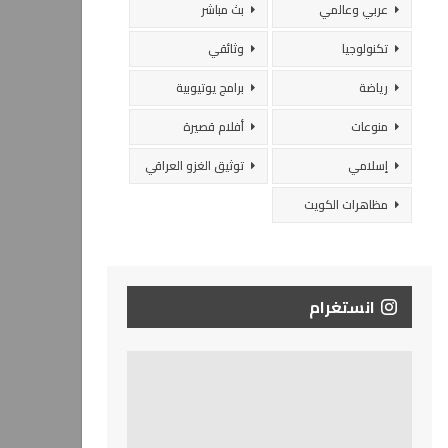
عربي وعالمي
بث مباشر
تكنولوجيا
وثائقي
رياضة
برامج يوتيوبية
منوعات
أفلام قصيرة
إسلامي
توثيق الغزو العراقي
مظاهرات الكويت
انستغرام