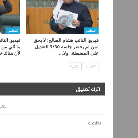
المجلس
المجلس
فيديو: النائب هشام الصالح: لا يحق
فيديو: النا
لمن لم يحضر جلسة 3/30 التعديل
ما تُلي من
على المضبطة.. ولا…
لأن هناك 
السابق
التالي
اترك تعليق
يرجي