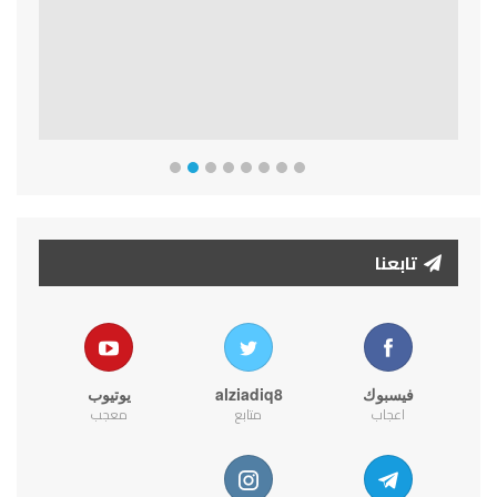
تابعنا
فيسبوك
alziadiq8
يوتيوب
اعجاب
متابع
معجب