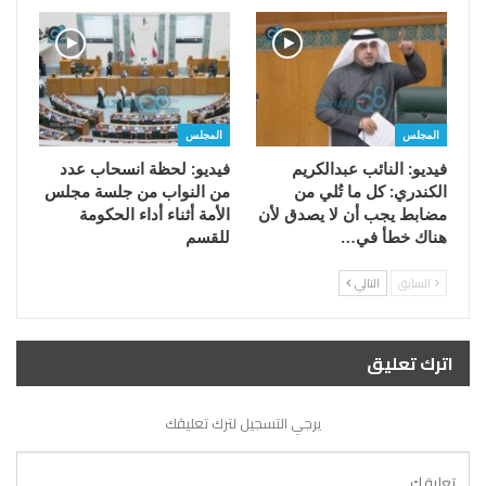
المجلس
المجلس
فيديو: النائب عبدالكريم
فيديو: لحظة انسحاب عدد
الكندري: كل ما تُلي من
من النواب من جلسة مجلس
مضابط يجب أن لا يصدق لأن
الأمة أثناء أداء الحكومة
هناك خطأ في…
للقسم
السابق
التالي
اترك تعليق
يرجي التسجيل لترك تعليقك