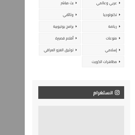
عربي وعالمي
بث مباشر
تكنولوجيا
وثائقي
رياضة
برامج يوتيوبية
منوعات
أفلام قصيرة
إسلامي
توثيق الغزو العراقي
مظاهرات الكويت
انستغرام