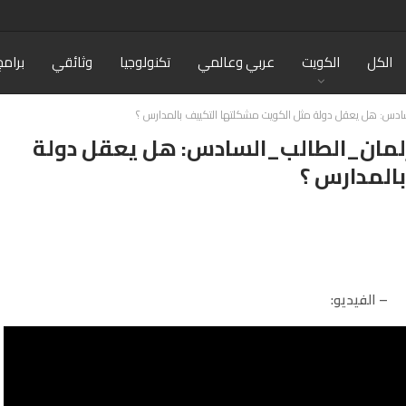
الكل
الكويت
عربي وعالمي
تكنولوجيا
وثائقي
برامج
لسادس: هل يعقل دولة مثل الكويت مشكلتها التكييف بالمدارس ؟
برلمان_الطالب_السادس: هل يعقل دولة
المدارس ؟
– الفيديو: