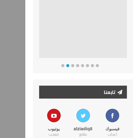
تابعنا
فيسبوك
alziadiq8
يوتيوب
اعجاب
متابع
معجب