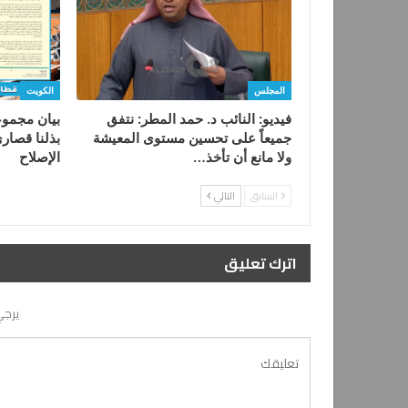
المجلس
الكويت
فيديو: النائب د. حمد المطر: نتفق
بيان مجموع
جميعاً على تحسين مستوى المعيشة
بذلنا قصار
ولا مانع أن تأخذ…
الإصلاح
السابق
التالي
اترك تعليق
يرجي