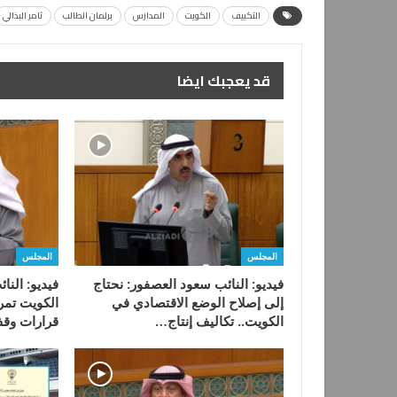
التكييف
الكويت
المدارس
برلمان الطالب
ثامر البذالي
قد يعجبك ايضا
المجلس
المجلس
فيديو: النائب سعود العصفور: نحتاج
فيديو: الن
إلى إصلاح الوضع الاقتصادي في
الكويت تمر
الكويت.. تكاليف إنتاج…
قرارات وقف