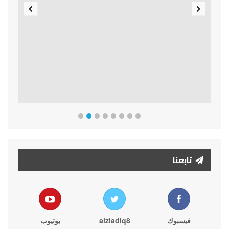
Previous
Next
تابعنا
فيسبوك
alziadiq8
يوتيوب