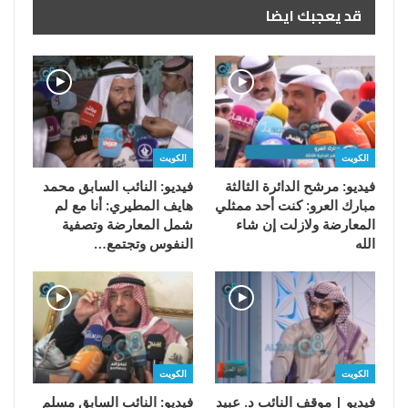
قد يعجبك ايضا
الكويت
الكويت
فيديو: مرشح الدائرة الثالثة
فيديو: النائب السابق محمد
مبارك العرو: كنت أحد ممثلي
هايف المطيري: أنا مع لم
المعارضة ولازلت إن شاء
شمل المعارضة وتصفية
الله
النفوس وتجتمع…
الكويت
الكويت
فيديو | موقف النائب د. عبيد
فيديو: النائب السابق مسلم