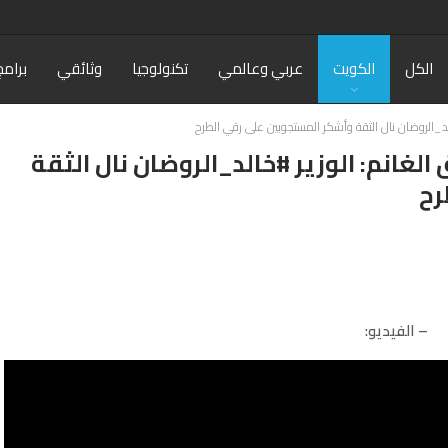
الكل
الكويت
عربي وعالمي
تكنولوجيا
وثائقي
برامج
لد_الروضان نال الثقة وأشكر المستجوبين على رقي الطرح
غانم: الوزير #خالد_الروضان نال الثقة
رح
– الفيديو: