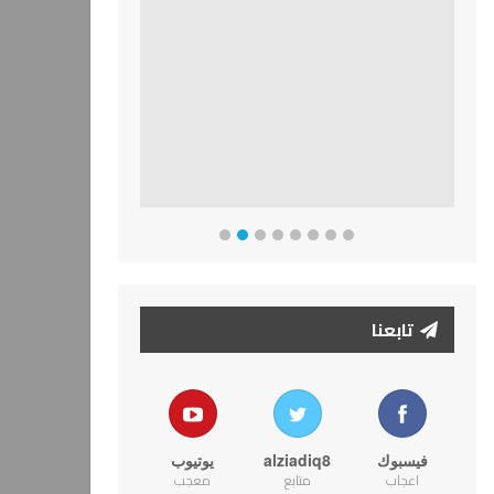
تابعنا
فيسبوك
alziadiq8
يوتيوب
اعجاب
متابع
معجب