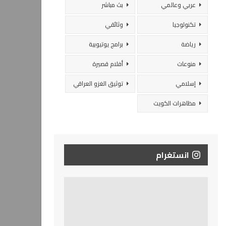
عربي وعالمي
بث مباشر
تكنولوجيا
وثائقي
رياضة
برامج يوتيوبية
منوعات
أفلام قصيرة
إسلامي
توثيق الغزو العراقي
مظاهرات الكويت
انستغرام