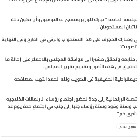
لسة الخاصة ” نبارك للوزير ونتمنى له التوفيق وأن يكون ذلك
ائبان المستجوبان”.
 ومبارك الحجرف على هذا الاستجواب والرقي في الطرح وفي النهاية
لتصويت”.
 متابعة وتحقق مشيرا الى موافقة المجلس بالاجماع على إحالة ما
للتحقيق في هذه الأمور وتقديم تقرير للمجلس.
لديمقراطية الحقيقية في الكويت ولله الحمد انتهت بمصافحة
عبة البرلمانية إلى جدة لحضور اجتماع رؤساء البرلمانات الخليجية
ب وستة وفود وستة رؤساء جنبا إلى جنب في اجتماع جدة يوم غد
شرى خير”
مرزوق الغانم