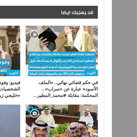
قد يعجبك ايضا
الكويت
الكويت
في حكم قضائي نهائي.. «الملف
فيديو: وفود
الأسود» عبارة عن «سراب» ,
الشخصيات 
المحكمة: مقابلة #محمد_المطير…
«خليجي زين26» يجتمع