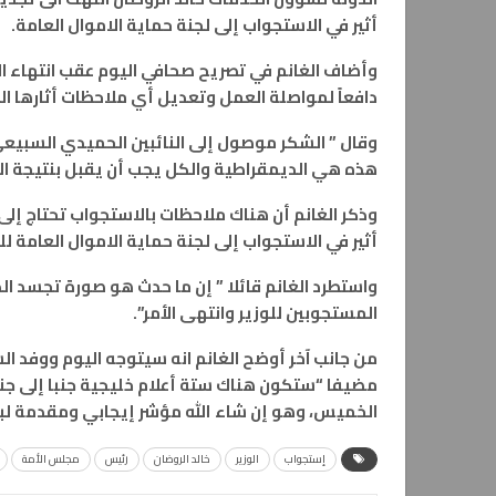
أثير في الاستجواب إلى لجنة حماية الاموال العامة.
وأضاف الغانم في تصريح صحافي اليوم عقب انتهاء الج
دافعاً لمواصلة العمل وتعديل أي ملاحظات أثارها الن
وقال ” الشكر موصول إلى النائبين الحميدي السبيعي
هذه هي الديمقراطية والكل يجب أن يقبل بنتيجة ا
وذكر الغانم أن هناك ملاحظات بالاستجواب تحتاج إلى
أثير في الاستجواب إلى لجنة حماية الاموال العامة 
واستطرد الغانم قائلا ” إن ما حدث هو صورة تجسد ا
المستجوبين للوزير وانتهى الأمر”.
من جانب آخر أوضح الغانم انه سيتوجه اليوم ووفد الش
مضيفا “ستكون هناك ستة أعلام خليجية جنبا إلى جن
الخميس، وهو إن شاء الله مؤشر إيجابي ومقدمة لب
إستجواب
الوزير
خالد الروضان
رئيس
مجلس الأمة