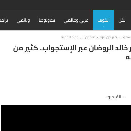
الكل
الكويت
عربي وعالمي
تكنولوجيا
وثائقي
برامج
الإستجواب.. كثير من النواب يدفعون إلى تجديد الثقة به
ر خالد الروضان عبر الإستجواب.. كثير من
ه
– الفيديو: