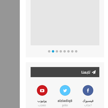
تابعنا
فيسبوك
alziadiq8
يوتيوب
اعجاب
متابع
معجب