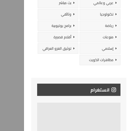
عربي وعالمي
بث مباشر
تكنولوجيا
وثائقي
رياضة
برامج يوتيوبية
منوعات
أفلام قصيرة
إسلامي
توثيق الغزو العراقي
مظاهرات الكويت
انستغرام