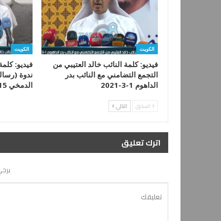
الكويت
الكويت
فيديو: كلمة النائب خالد العتيبي من
فيديو: كلمة
التجمع التضامني مع النائب بدر
ندوة (رسالة
الداهوم 1-3-2021
الدمخي 15-2-2021
السابق
التالي
اترك تعليق
يرجي