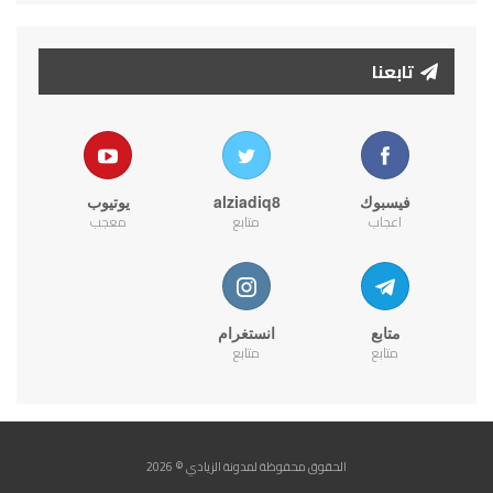
تابعنا
فيسبوك
alziadiq8
يوتيوب
اعجاب
متابع
معجب
متابع
انستغرام
متابع
متابع
الحقوق محفوظة لمدونة الزيادي © 2026