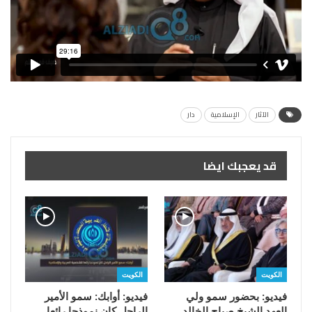
الآثار
الإسلامية
دار
قد يعجبك ايضا
الكويت
الكويت
فيديو: بحضور سمو ولي
فيديو: أوابك: سمو الأمير
العهد الشيخ صباح الخالد
الراحل كان نموذجا رائعا