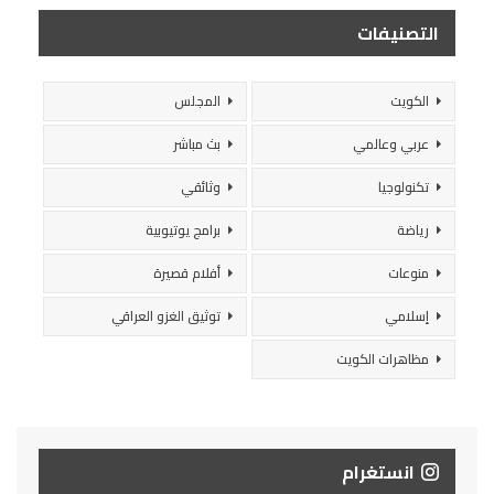
التصنيفات
الكويت
المجلس
عربي وعالمي
بث مباشر
تكنولوجيا
وثائقي
رياضة
برامج يوتيوبية
منوعات
أفلام قصيرة
إسلامي
توثيق الغزو العراقي
مظاهرات الكويت
انستغرام