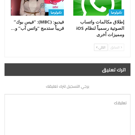
تكنولوجيا
تكنولوجيا
إطلاق مكالمات واتساب
فيديو: (MBC): “فيس بوك”
الصوتية رسمياً لنظام iOS
قريباً ستدمج “واتس آب” و…
ومميزات أخرى
السابق
التالي
اترك تعليق
يرجي التسجيل لترك تعليقك