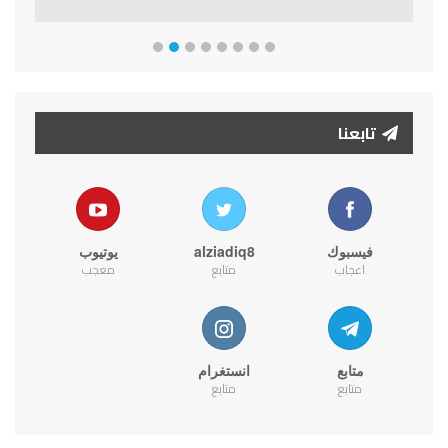
تابعنا
فيسبوك
alziadiq8
يوتيوب
اعجاب
متابع
معجب
متابع
انستغرام
متابع
متابع