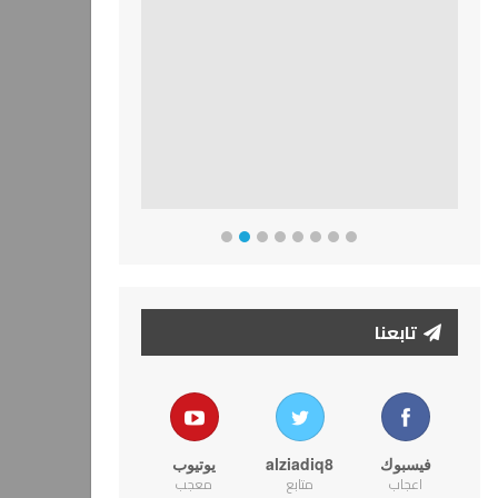
تابعنا
فيسبوك
alziadiq8
يوتيوب
اعجاب
متابع
معجب