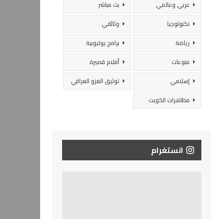
عربي وعالمي
بث مباشر
تكنولوجيا
وثائقي
رياضة
برامج يوتيوبية
منوعات
أفلام قصيرة
إسلامي
توثيق الغزو العراقي
مظاهرات الكويت
انستغرام