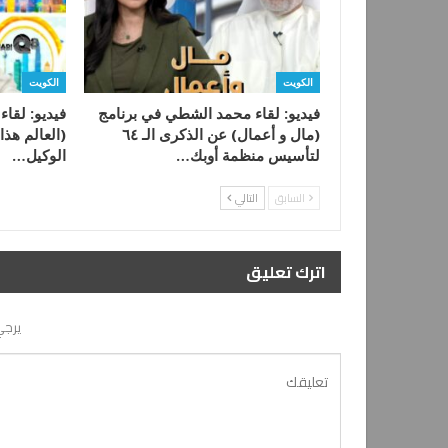
الكويت
الكويت
فيديو: لقاء محمد الشطي في برنامج
فيديو: لقاء
(مال و أعمال) عن الذكرى الـ ٦٤
(العالم هذا
لتأسيس منظمة أوبك…
الوكيل…
السابق
التالي
اترك تعليق
يرجي