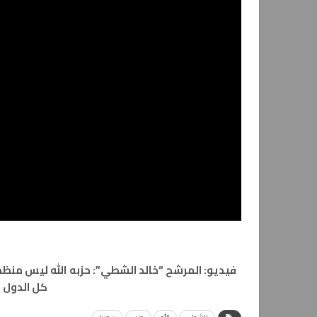
فيديو: المرشح “خالد الشطي”: حزبه الله ليس منظم
كل الدول 