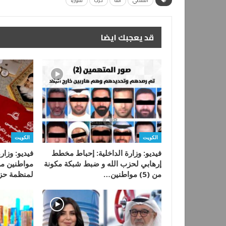
الشطي
الله
حزب
سوريا
قد يعجبك ايضا
الكويت
الكويت
فيديو: وزارة الداخلية: إحباط مخطط
فيديو: وزار
إرهابي لحزب الله و ضبط شبكة مكونة
مواطنين من
من (5) مواطنين…
لمنظمة حز