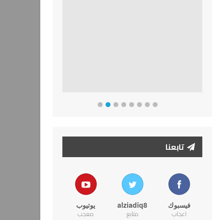
تابعنا
فيسبوك
alziadiq8
يوتيوب
اعجاب
متابع
معجب