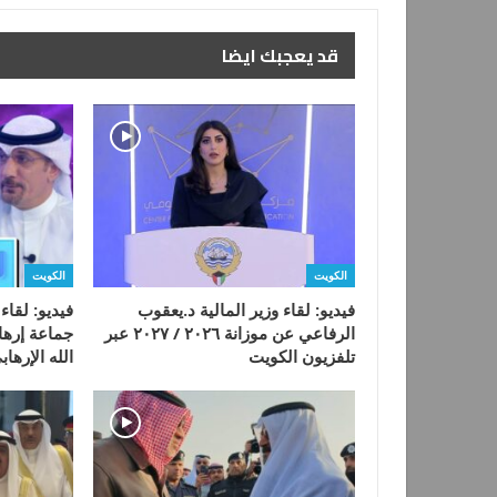
قد يعجبك ايضا
الكويت
الكويت
فيديو: لقاء وزير المالية د.يعقوب
فيديو: لقا
الرفاعي عن موزانة ٢٠٢٦ / ٢٠٢٧ عبر
جماعة إرها
تلفزيون الكويت
الله الإره