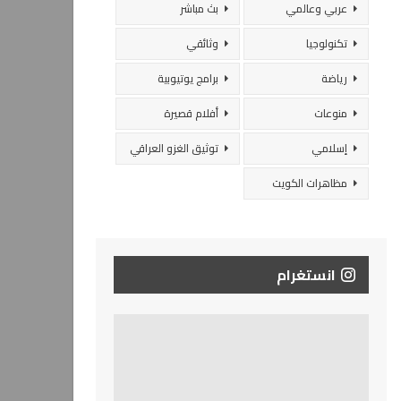
عربي وعالمي
بث مباشر
تكنولوجيا
وثائقي
رياضة
برامج يوتيوبية
منوعات
أفلام قصيرة
إسلامي
توثيق الغزو العراقي
مظاهرات الكويت
انستغرام