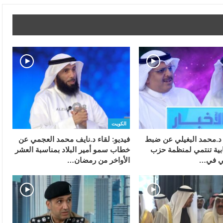
الكويت
ء د.محمد البغيلي عن ضبط
فيديو: لقاء د.نايف محمد العجمي عن
بية تنتمي لمنظمة حزب
خطاب سمو أمير البلاد بمناسبة العشر
ابي في…
الأواخر من رمضان…