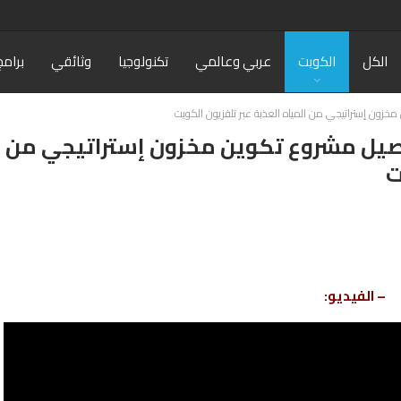
الكل
الكويت
عربي وعالمي
تكنولوجيا
وثائقي
برامج
خزون إستراتيجي من المياه العذبة عبر تلفزيون الكويت
اصيل مشروع تكوين مخزون إستراتيجي من
ت
– الفيديو: