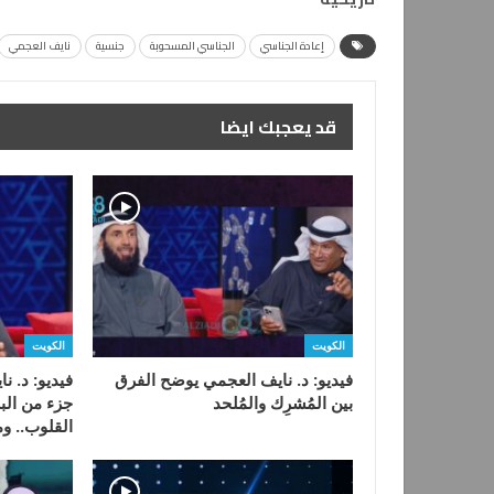
إعادة الجناسي
الجناسي المسحوبة
جنسية
نايف العجمي
قد يعجبك ايضا
الكويت
الكويت
فيديو: د. نايف العجمي يوضح الفرق
فيديو: د. ن
بين المُشرِك والمُلحد
جزء من البل
القلوب.. و