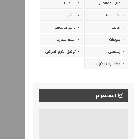
عربي وعالمي
بث مباشر
تكنولوجيا
وثائقي
رياضة
برامج يوتيوبية
منوعات
أفلام قصيرة
إسلامي
توثيق الغزو العراقي
مظاهرات الكويت
انستغرام