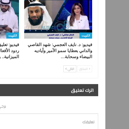
الكويت
الكويت
فيديو: د. نايف العجمي: شهد القاصي
فيديو: تعلي
والداني بعطايا سمو الأمير وأياديه
ردود الأفع
البيضاء وسحابة…
الميزانية.. 
السابق
التالي
اترك تعليق
يرجي