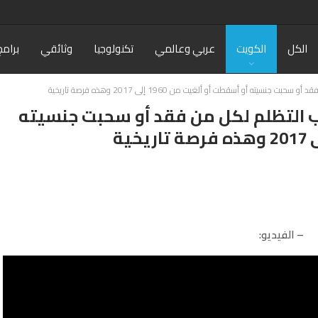
الكل
الكويت
عربي وعالمي
تكنولوجيا
وثائقي
برامج
يته أو أسقطت أو ألغيت من 1960 إلى 2017 وهذه فرصة تاريخية
اب التظلم لكل من فقد أو سحبت جنسيته
– الفيديو: