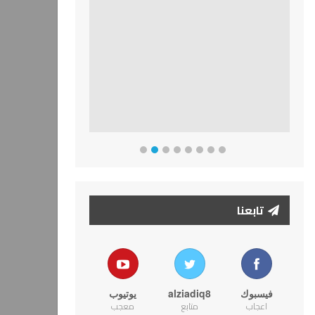
تابعنا
فيسبوك
alziadiq8
يوتيوب
اعجاب
متابع
معجب