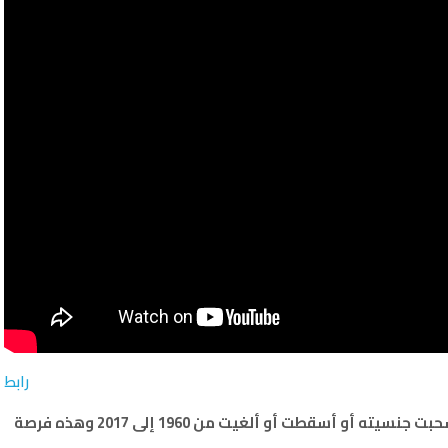
رابط
د. نايف العجمي: فتحنا باب التظلم لكل من فقد أو سحبت جنسيته أو أسقطت أو ألغيت من 1960 إلى 2017 وهذه فرصة