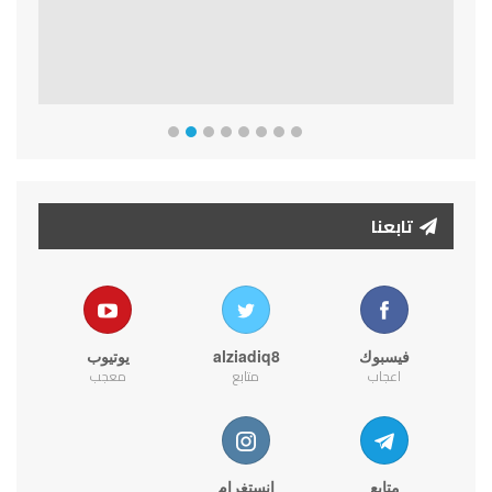
تابعنا
فيسبوك
alziadiq8
يوتيوب
اعجاب
متابع
معجب
متابع
انستغرام