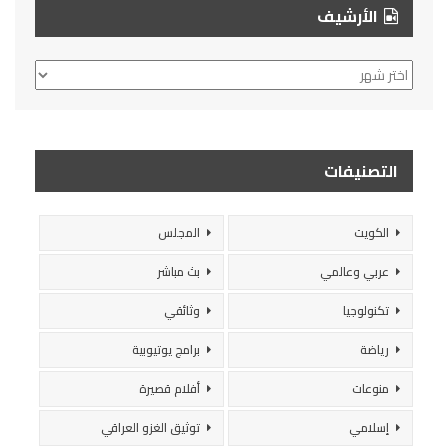
الأرشيف
الأرشيف
التصنيفات
الكويت
المجلس
عربي وعالمي
بث مباشر
تكنولوجيا
وثائقي
رياضة
برامج يوتيوبية
منوعات
أفلام قصيرة
إسلامي
توثيق الغزو العراقي