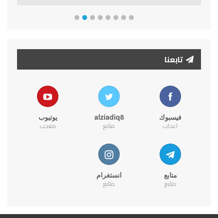
تابعنا
فيسبوك
alziadiq8
يوتيوب
اعجاب
متابع
معجب
متابع
انستغرام
متابع
متابع