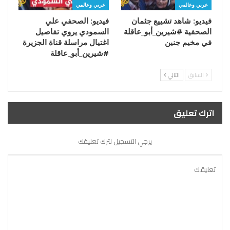
عربي وعالمي
عربي وعالمي
فيديو: شاهد تشييع جثمان
فيديو: الصحفي علي
الصحفية #شيرين_أبو_عاقلة
السمودي يروي تفاصيل
في مخيم جنين
اغتيال مراسلة قناة الجزيرة
#شيرين_أبو_عاقلة
السابق
التالي
اترك تعليق
يرجي التسجيل لترك تعليقك