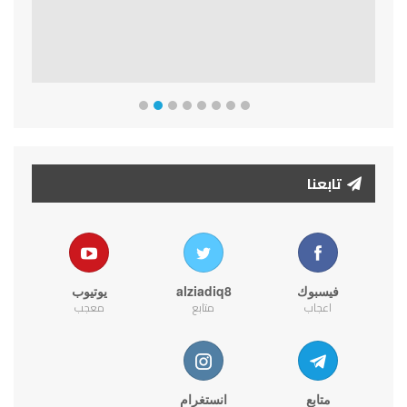
تابعنا
فيسبوك
alziadiq8
يوتيوب
اعجاب
متابع
معجب
متابع
انستغرام