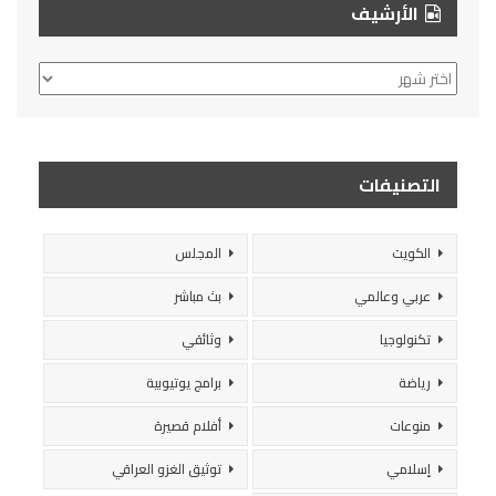
الأرشيف
الأرشيف
التصنيفات
الكويت
المجلس
عربي وعالمي
بث مباشر
تكنولوجيا
وثائقي
رياضة
برامج يوتيوبية
منوعات
أفلام قصيرة
إسلامي
توثيق الغزو العراقي