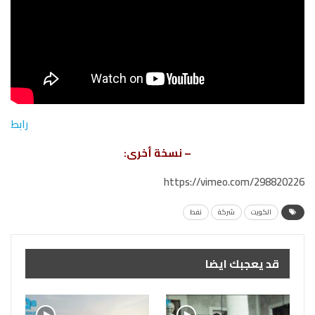
رابط
– نسخة أخرى:
https://vimeo.com/298820226
الكويت
شركة
نفط
قد يعجبك ايضا