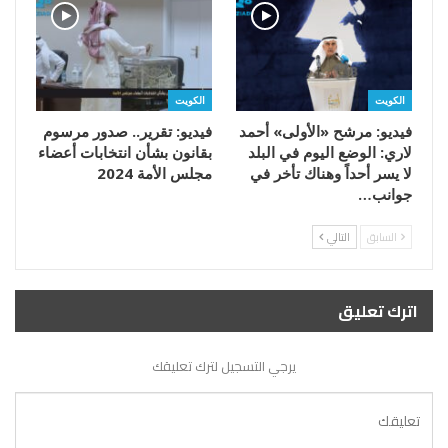
الكويت
الكويت
فيديو: مرشح «الأولى» أحمد
فيديو: تقرير.. صدور مرسوم
لاري: الوضع اليوم في البلد
بقانون بشأن انتخابات أعضاء
لا يسر أحداً وهناك تأخر في
مجلس الأمة 2024
جوانب…
السابق
التالي
اترك تعليق
يرجي التسجيل لترك تعليقك