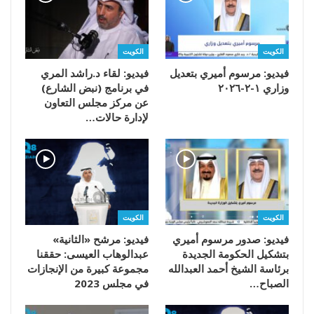
الكويت
الكويت
فيديو: مرسوم أميري بتعديل
فيديو: لقاء د.راشد المري
وزاري ١-٢-٢٠٢٦
في برنامج (نبض الشارع)
عن مركز مجلس التعاون
لإدارة حالات…
الكويت
الكويت
فيديو: صدور مرسوم أميري
فيديو: مرشح «الثانية»
بتشكيل الحكومة الجديدة
عبدالوهاب العيسى: حققنا
برئاسة الشيخ أحمد العبدالله
مجموعة كبيرة من الإنجازات
الصباح…
في مجلس 2023