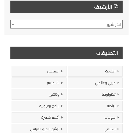
الأرشيف
الأرشيف
التصنيفات
الكويت
المجلس
عربي وعالمي
بث مباشر
تكنولوجيا
وثائقي
رياضة
برامج يوتيوبية
منوعات
أفلام قصيرة
إسلامي
توثيق الغزو العراقي