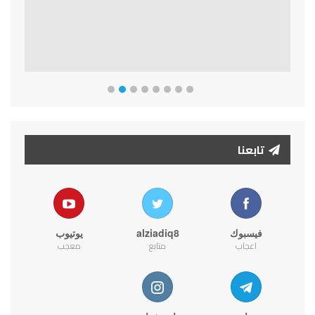
تابعنا
فيسبوك
alziadiq8
يوتيوب
اعجاب
متابع
معجب