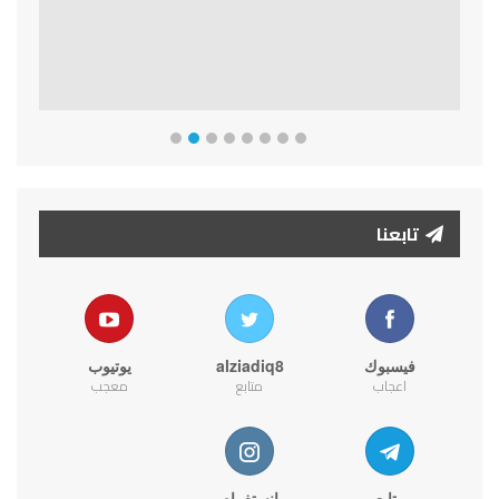
تابعنا
فيسبوك
alziadiq8
يوتيوب
اعجاب
متابع
معجب
متابع
انستغرام