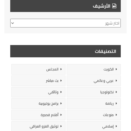
الأرشيف
الأرشيف
التصنيفات
الكويت
المجلس
عربي وعالمي
بث مباشر
تكنولوجيا
وثائقي
رياضة
برامج يوتيوبية
منوعات
أفلام قصيرة
إسلامي
توثيق الغزو العراقي