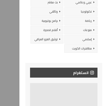
عربي وعالمي
بث مباشر
تكنولوجيا
وثائقي
رياضة
برامج يوتيوبية
منوعات
أفلام قصيرة
إسلامي
توثيق الغزو العراقي
مظاهرات الكويت
انستغرام