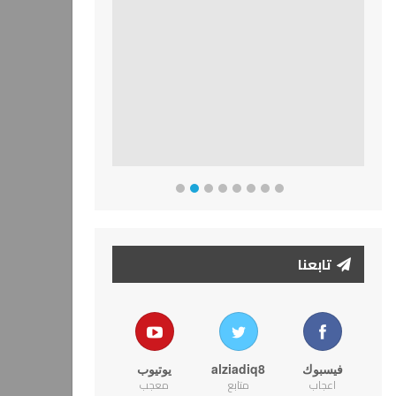
تابعنا
فيسبوك
alziadiq8
يوتيوب
اعجاب
متابع
معجب