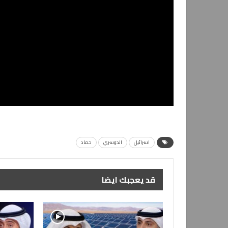
اسرائيل
الدوسري
حماد
قد يعجبك ايضا