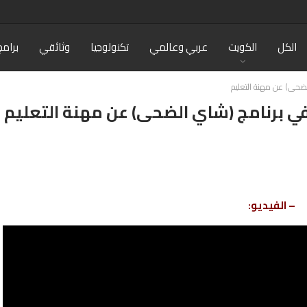
الكل
الكويت
عربي وعالمي
تكنولوجيا
وثائقي
برامج
لضحى) عن مهنة التعليم
في برنامج (شاي الضحى) عن مهنة التعليم
– الفيديو: