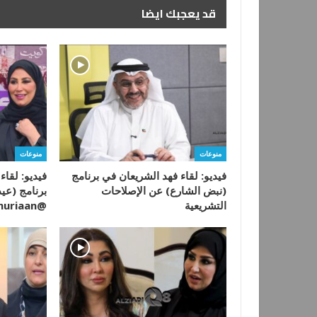
قد يعجبك ايضا
منوعات
منوعات
فيديو: لقاء فهد الشريعان في برنامج
فيديو: لقا
(نبض الشارع) عن الإصلاحات
برنامج (عي
التشريعية
@N_alshuriaan