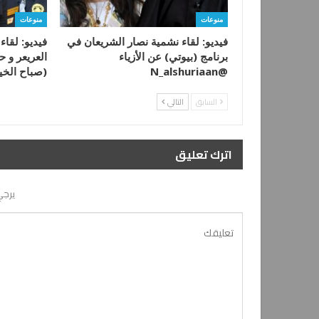
منوعات
منوعات
فيديو: لقاء نشمية نصار الشريعان في
فيديو: لقاء
برنامج (بيوتي) عن الأزياء
العريعر و ح
@N_alshuriaan
(صباح الخي
السابق
التالي
اترك تعليق
يرجي