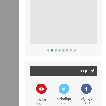
تابعنا
فيسبوك
alziadiq8
يوتيوب
اعجاب
متابع
معجب