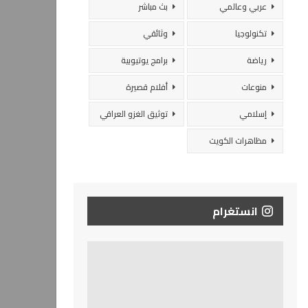
عربي وعالمي
بث مباشر
تكنولوجيا
وثائقي
رياضة
برامج يوتيوبية
منوعات
أفلام قصيرة
إسلامي
توثيق الغزو العراقي
مظاهرات الكويت
انستغرام