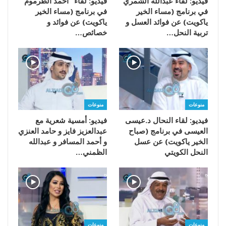
فيديو: لقاء عبدالله الشمري
فيديو: لقاء “أحمد الطرموم”
في برنامج (مساء الخير
في برنامج (مساء الخير
ياكويت) عن فوائد العسل و
ياكويت) عن فوائد و
تربية النحل…
خصائص…
منوعات
منوعات
فيديو: لقاء النحال د.عيسى
فيديو: أمسية شعرية مع
العيسى في برنامج (صباح
عبدالعزيز فايز و حامد العنزي
الخير ياكويت) عن عسل
و أحمد المسافر و عبدالله
النحل الكويتي
الظمني…
منوعات
منوعات