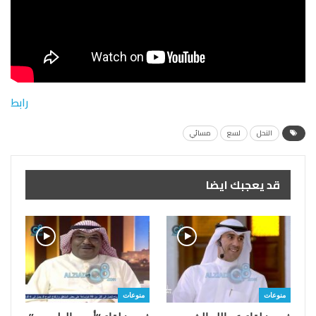
رابط
النحل
لسع
مسائي
قد يعجبك ايضا
منوعات
منوعات