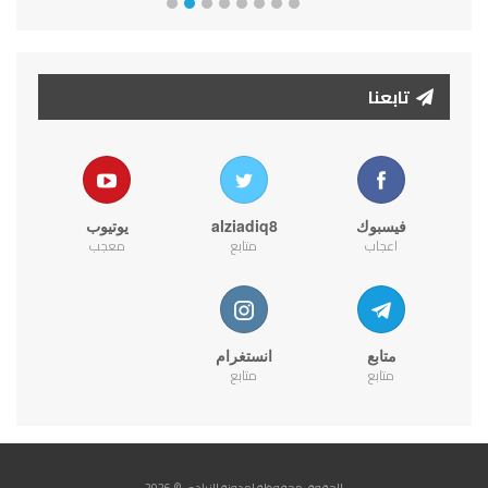
تابعنا
فيسبوك
alziadiq8
يوتيوب
اعجاب
متابع
معجب
متابع
انستغرام
متابع
متابع