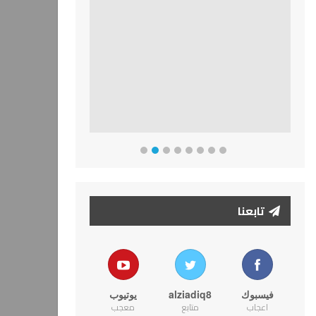
تابعنا
فيسبوك
alziadiq8
يوتيوب
اعجاب
متابع
معجب