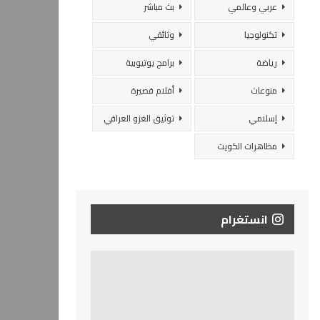
عربي وعالمي
بث مباشر
تكنولوجيا
وثائقي
رياضة
برامج يوتيوبية
منوعات
أفلام قصيرة
إسلامي
توثيق الغزو العراقي
مظاهرات الكويت
انستغرام