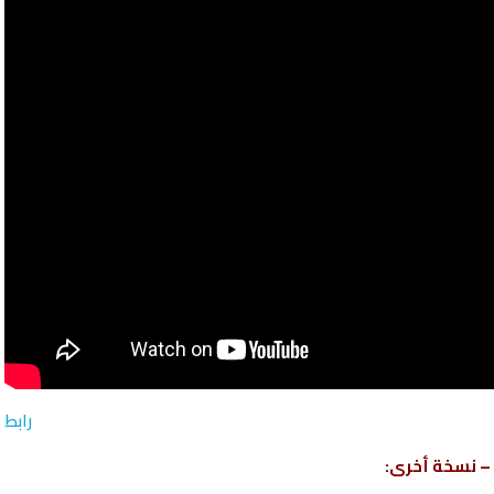
رابط
– نسخة أخرى: