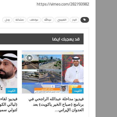
https://vimeo.com/282793982
البدر
النفيسي
عبدالله
عواطف
مشكلة
وحل
قد يعجبك ايضا
الكويت
الكويت
فيديو: مداخلة عبدالله الراجحي في
فيديو: لقاء
برنامج (صباح الخير ياكويت) بعد
(ليالي الكو
العدوان الإيراني…
لتولي سمو