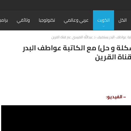
الكل
الكويت
عربي وعالمي
تكنولوجيا
وثائقي
برامج
بة عواطف البدر يستضيف د.عبدالله النفيسي عبر قناة القرين
لة و حل) مع الكاتبة عواطف البدر
ناة القرين
– الفيديو: