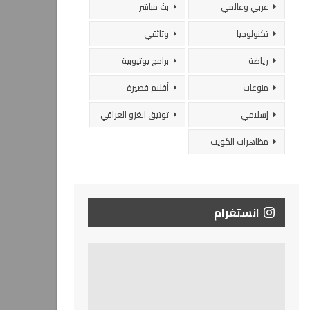
عربي وعالمي
بث مباشر
تكنولوجيا
وثائقي
رياضة
برامج يوتيوبية
منوعات
أفلام قصيرة
إسلامي
توثيق الغزو العراقي
مظاهرات الكويت
انستغرام