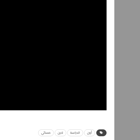
أون
الدراسة
لاين
مسائي