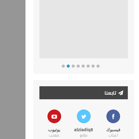
تابعنا
فيسبوك
alziadiq8
يوتيوب
اعجاب
متابع
معجب