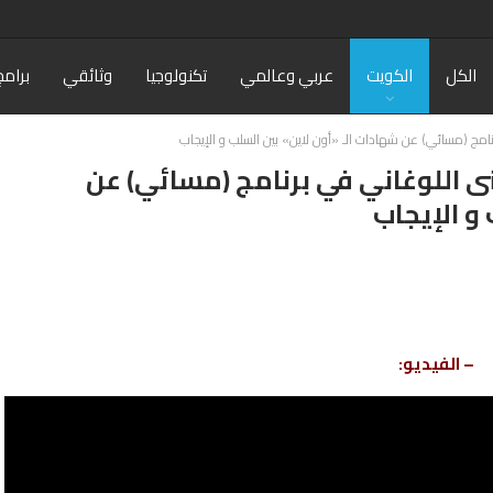
الكل
الكويت
عربي وعالمي
تكنولوجيا
وثائقي
برامج
نامج (مسائي) عن شهادات الـ «أون لاين» بين السلب و الإيجاب
نى اللوغاني في برنامج (مسائي) عن
و الإيجاب
– الفيديو: