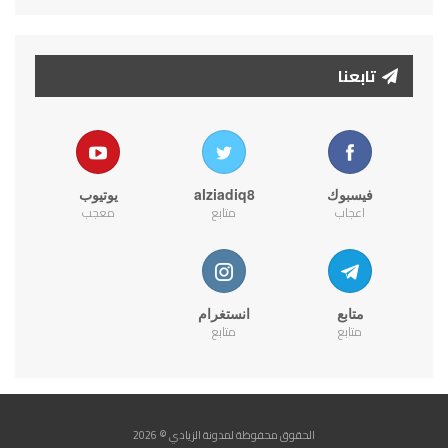
تابعنا
فيسبوك
alziadiq8
يوتيوب
اعجاب
متابع
معجب
متابع
انستغرام
متابع
متابع
الحقوق محفوظة لمدونة الزيادي © 2026