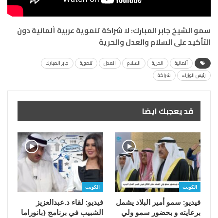
سمو الشيخ جابر المبارك: لا شراكة تنموية عربية ألمانية دون
التأكيد على السلام والعدل والحرية
ألمانية
الحرية
السلام
العدل
تنموية
جابر المبارك
رئيس الوزراء
شراكة
قد يعجبك ايضا
الكويت
الكويت
فيديو: سمو أمير البلاد يشمل
فيديو: لقاء د.عبدالعزيز
برعايته و بحضور سمو ولي
الشبيب في برنامج (بانوراما