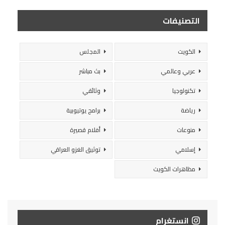
التصنيفات
الكويت
المجلس
عربي وعالمي
بث مباشر
تكنولوجيا
وثائقي
رياضة
برامج يوتيوبية
منوعات
أفلام قصيرة
إسلامي
توثيق الغزو العراقي
مظاهرات الكويت
انستغرام