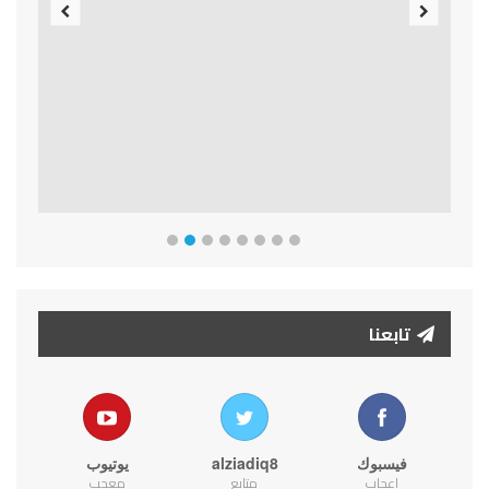
Previous
Next
تابعنا
فيسبوك
alziadiq8
يوتيوب
اعجاب
متابع
معجب