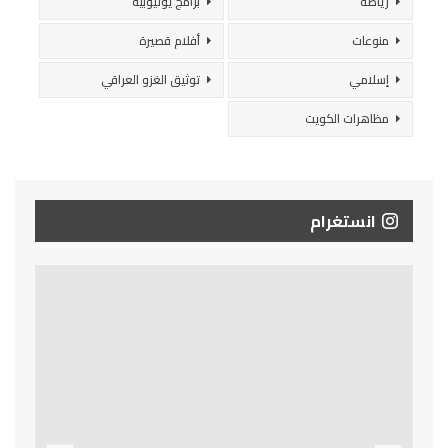
رياضة
برامج يوتيوبية
منوعات
أفلام قصيرة
إسلامي
توثيق الغزو العراقي
مظاهرات الكويت
انستغرام