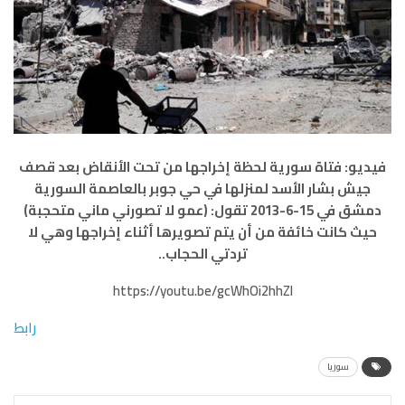
فيديو: فتاة سورية لحظة إخراجها من تحت الأنقاض بعد قصف
جيش بشار الأسد لمنزلها في حي جوبر بالعاصمة السورية
دمشق في 15-6-2013 تقول: (عمو ﻻ تصورني ماني متحجبة)
حيث كانت خائفة من أن يتم تصويرها أثناء إخراجها وهي لا
تردتي الحجاب..
https://youtu.be/gcWhOi2hhZI
رابط
سوريا