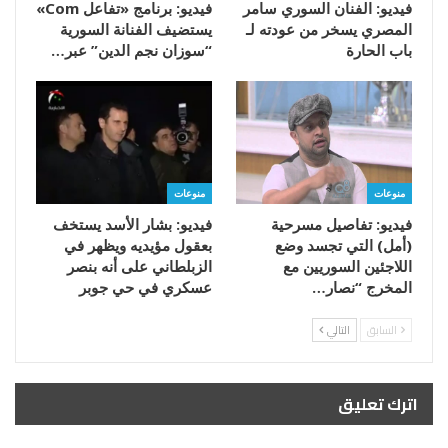
فيديو: الفنان السوري سامر
فيديو: برنامج «تفاعل Com»
المصري يسخر من عودته لـ
يستضيف الفنانة السورية
باب الحارة
“سوزان نجم الدين” عبر…
منوعات
منوعات
فيديو: تفاصيل مسرحية
فيديو: بشار الأسد يستخف
(أمل) التي تجسد وضع
بعقول مؤيديه ويظهر في
اللاجئين السوريين مع
الزبلطاني على أنه بنصر
المخرج “نصار…
عسكري في حي جوبر
السابق
التالي
اترك تعليق