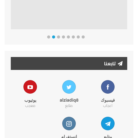
تابعنا
فيسبوك
alziadiq8
يوتيوب
اعجاب
متابع
معجب
متابع
انستغرام