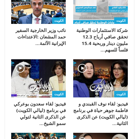
الكويت
الكويت
شركة الاستثمارات الوطنية
تحقق صافي أرباح 12.3
مليون دينار وربحية 15.4
‬الإيرانية‭ ‬الآثمة‭…
فلساً للسهم…
الكويت
الكويت
فيديو: لقاء نوف القبندي و
فيديو: لقاء سعدون بوعركي
فاطمة جوهر حياة في برنامج
في برنامج (ليالي الكويت)
(ليالي الكويت) عن الذكرى
عن الذكرى الثانية لتولي
الثانية…
سمو الشيخ…