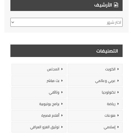
الأرشيف
الأرشيف
التصنيفات
الكويت
المجلس
عربي وعالمي
بث مباشر
تكنولوجيا
وثائقي
رياضة
برامج يوتيوبية
منوعات
أفلام قصيرة
إسلامي
توثيق الغزو العراقي