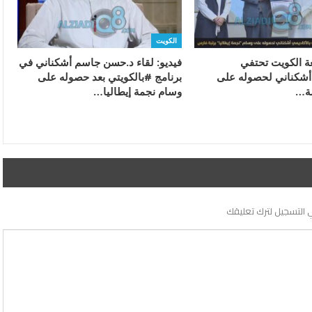
الكويت
عة الكويت تحتفي
فيديو: لقاء د.حسن جاسم أشكناني في
 أشكناني لحصوله على
برنامج #بالكويتي بعد حصوله على
ة…
وسام نجمة إيطاليا…
 التسجيل لترك تعليقك