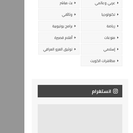
عربي وعالمي
بث مباشر
تكنولوجيا
وثائقي
رياضة
برامج يوتيوبية
منوعات
أفلام قصيرة
إسلامي
توثيق الغزو العراقي
مظاهرات الكويت
انستغرام