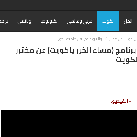
الكل
الكويت
عربي وعالمي
تكنولوجيا
وثائقي
برامج
ياكويت) عن مختبر الآثار والانثروبولوجيا في جامعة الكويت
رنامج (مساء الخير ياكويت) عن مختبر
الكويت
– الفيديو: