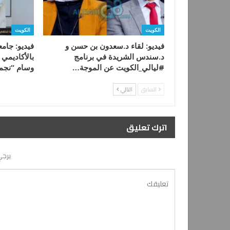
الكويت
الكويت
فيديو: لقاء د.سعدون بن حسن و
فيديو: جام
د.سندس الشريدة في برنامج
بالأكاديمي
#ليالي_الكويت عن الموجة…
وسام “نجم
السابق
التالي
اترك تعليق
يرجي