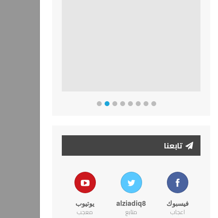
تابعنا
فيسبوك
alziadiq8
يوتيوب
اعجاب
متابع
معجب