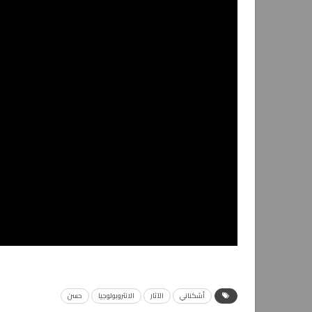
أشكناني
الآثار
الانثروبولوجيا
حسن