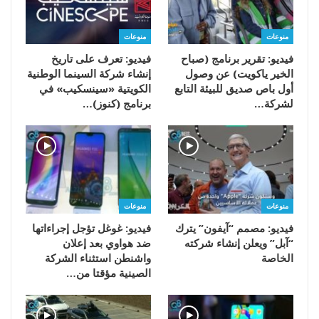
منوعات
منوعات
فيديو: تقرير برنامج (صباح
فيديو: تعرف على تاريخ
الخير ياكويت) عن وصول
إنشاء شركة السينما الوطنية
أول باص صديق للبيئة التابع
الكويتية «سينسكيب» في
لشركة…
برنامج (كنوز)…
منوعات
منوعات
فيديو: مصمم “آيفون” يترك
فيديو: غوغل تؤجل إجراءاتها
“آبل” ويعلن إنشاء شركته
ضد هواوي بعد إعلان
الخاصة
واشنطن استثناء الشركة
الصينية مؤقتا من…