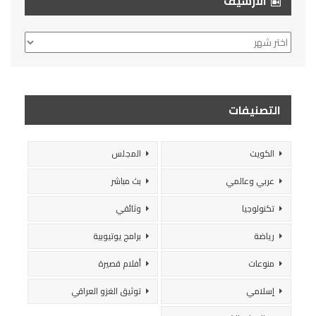
الأرشيف
الأرشيف
التصنيفات
الكويت
المجلس
عربي وعالمي
بث مباشر
تكنولوجيا
وثائقي
رياضة
برامج يوتيوبية
منوعات
أفلام قصيرة
إسلامي
توثيق الغزو العراقي