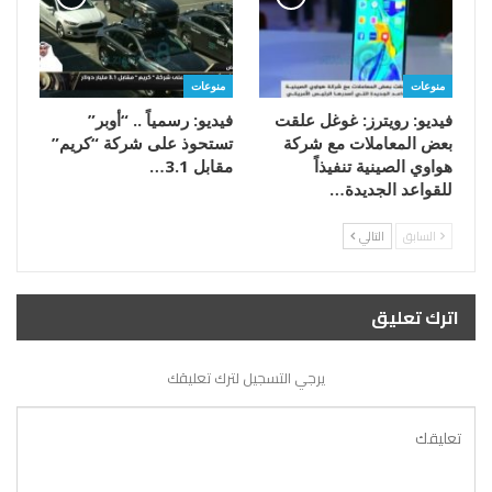
منوعات
منوعات
فيديو: رويترز: غوغل علقت
فيديو: رسمياً .. “أوبر”
بعض المعاملات مع شركة
تستحوذ على شركة “كريم”
هواوي الصينية تنفيذاً
مقابل 3.1…
للقواعد الجديدة…
السابق
التالي
اترك تعليق
يرجي التسجيل لترك تعليقك