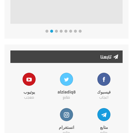
تابعنا
فيسبوك
alziadiq8
يوتيوب
اعجاب
متابع
معجب
متابع
انستغرام
متابع
متابع