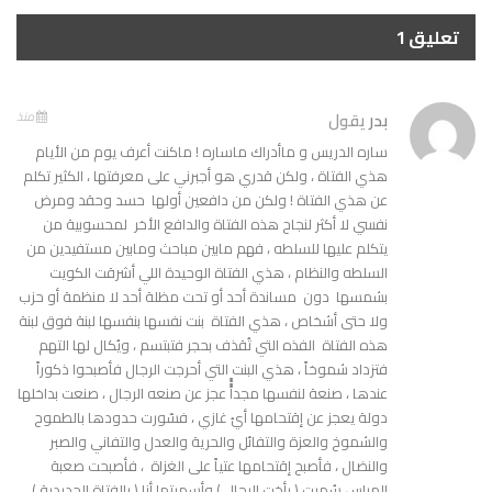
تعليق 1
بدر
يقول
منذ
ساره الدريس و ماأدراك ماساره ! ماكنت أعرف يوم من الأيام
هذي الفتاة ، ولكن قدري هو أجبرني على معرفتها ، الكثير تكلم
عن هذي الفتاة ! ولكن من دافعين أولها حسد وحقد ومرض
نفسي لا أكثر لنجاح هذه الفتاة والدافع الأخر لمحسوبية من
يتكلم عليها للسلطه ، فهم مابين مباحث ومابين مستفيدين من
السلطه والنظام ، هذي الفتاة الوحيدة اللي أشرقت الكويت
بشمسها دون مساندة أحد أو تحت مظلة أحد لا منظمة أو حزب
ولا حتى أشخاص ، هذي الفتاة بنت نفسها بنفسها لبنة فوق لبنة
هذه الفتاة الفذه التي تُقذف بحجر فتبتسم ، ويُكال لها التهم
فتزداد شموخاً ، هذي البنت التي أحرجت الرجال فأصبحوا ذكوراً
عندها ، صنعة لنفسها مجداًًًً عجز عن صنعه الرجال ، صنعت بداخلها
دولة يعجز عن إقتحامها أيُ غازي ، فسّورت حدودها بالطموح
والشموخ والعزة والتفائل والحرية والعدل والتفاني والصبر
والنضال ، فأصبح إقتحامها عتياً على الغزاة ، فأصبحت صعبة
المراس سُميت ( بأخت الرجال ) وأسميتها أنا ( بالفتاة الحديدية )