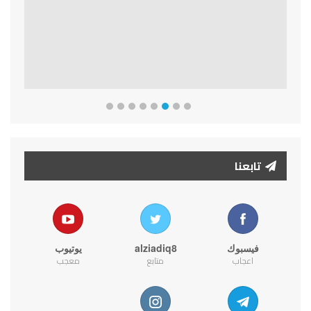
تابعنا
فيسبوك
alziadiq8
يوتيوب
اعجاب
متابع
معجب