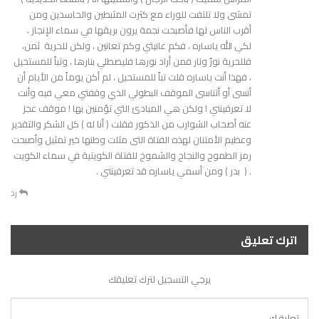
تمشى ولا تلتفت للوراء مع كثرت المثبطين والحاسدين ومن
أقرب الناس لها فأصبحت نجمة يرون بريقها في سماء الإنجاز ،
لكي الله ياساره ، فكم عانيتي وكم تعانين ، ولكن للحرية ثمن،
فللحرية نورٌ ونار فمن أراد نورها فليصطلي بنارها ، وتباً للمستحيل
، فهذا أنت ياساره قلت تباً للمستحيل ، لم أكن يوماً من الأيام أن
أنسى أو أتناسى الموقف البطولي الذي وقفتي معي فيه وأنت
لا تعرفينني ! ولكن هي المبادئ التي تؤمنين بها ! موقف عجز
عنه أصحاب الشوارب من الذكور فقلت ( أنا له ) كل الشكر والتقدير
وعظيم الأمتنان لهذه الفتاة التى مثلت وطنها خير تمثيل وأصبحت
رمز الطموح والنجاح والشموخ للفتاة الكويتية في سماء الكويت
. ( بدر ) ومن أسمي ياساره قد تعرفينني .
رد
اترك تعليق
يرجي التسجيل لترك تعليقك