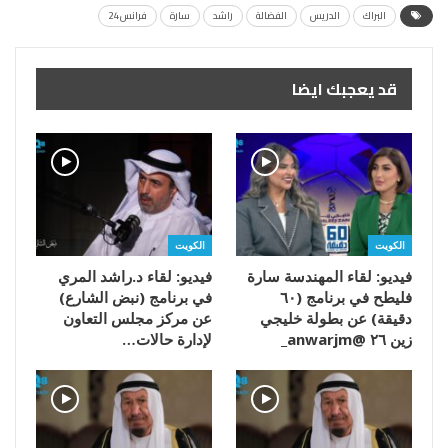
البراك
الدريس
الفضالة
راشد
سارة
فرانس24
قد يعجبك ايضا
الكويت
الكويت
فيديو: لقاء المهندسة سارة
فيديو: لقاء د.راشد المري
فليطح في برنامج (٦٠
في برنامج (نبض الشارع)
دقيقة) عن بطولة خليجي
عن مركز مجلس التعاون
زين ٢٦ @anwarjm_
لإدارة حالات…