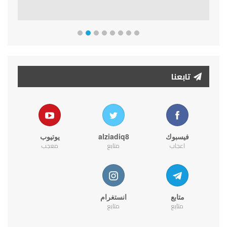
تابعنا
فيسبوك
alziadiq8
يوتيوب
اعجاب
متابع
معجب
متابع
انستغرام
متابع
متابع