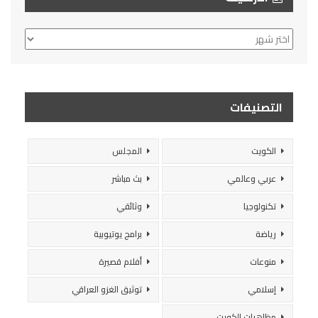
الأرشيف
التصنيفات
الكويت
المجلس
عربي وعالمي
بث مباشر
تكنولوجيا
وثائقي
رياضة
برامج يوتيوبية
منوعات
أفلام قصيرة
إسلامي
توثيق الغزو العراقي
مظاهرات الكويت