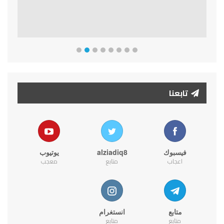
تابعنا
فيسبوك
alziadiq8
يوتيوب
اعجاب
متابع
معجب
متابع
انستغرام
متابع
متابع