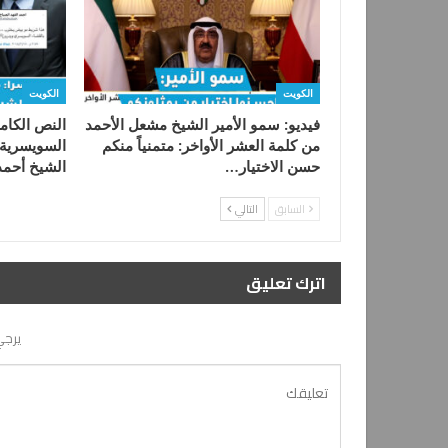
الكويت
الكويت
فيديو: سمو الأمير الشيخ مشعل الأحمد
النص الكام
من كلمة العشر الأواخر: متمنياً منكم
السويسرية 
حسن الاختيار…
الشيخ ‫أحم‬
السابق
التالي
اترك تعليق
يرجي