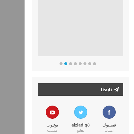
تابعنا
فيسبوك
alziadiq8
يوتيوب
اعجاب
متابع
معجب