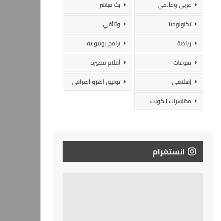
عربي وعالمي
بث مباشر
تكنولوجيا
وثائقي
رياضة
برامج يوتيوبية
منوعات
أفلام قصيرة
إسلامي
توثيق الغزو العراقي
مظاهرات الكويت
انستغرام