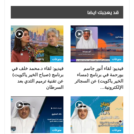
قد يعجبك ايضا
منوعات
منوعات
فيديو: لقاء أنور جاسم
فيديو: لقاء د.محمد خلف في
بورحمة في برنامج (مساء
برنامج (صباح الخير ياكويت)
الخير ياكويت) عن السجائر
عن تقنية ترميم الثدي بعد
الإلكترونية…
السرطان
منوعات
منوعات