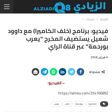
الرئيسية
منوعات
فيديو: برنامج (خلف الكاميرا) مع داوود
شعيل يستضيف المخرج “يعرب
بورحمة” عبر قناة الراي
4 فبراير 2018
مشاركة
– الفيديو:
https://vimeo.com/254166892
الكاميرا
بورحمة
خلف
يعرب