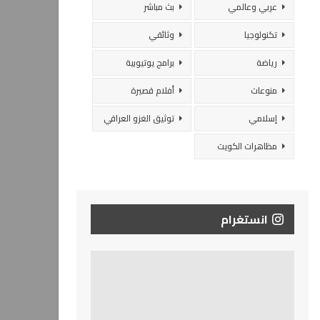
عربي وعالمي
بث مباشر
تكنولوجيا
وثائقي
رياضة
برامج يوتيوبية
منوعات
أفلام قصيرة
إسلامي
توثيق الغزو العراقي
مظاهرات الكويت
انستغرام