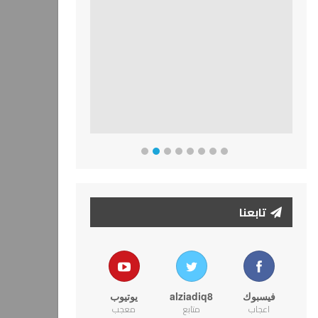
تابعنا
فيسبوك
alziadiq8
يوتيوب
اعجاب
متابع
معجب