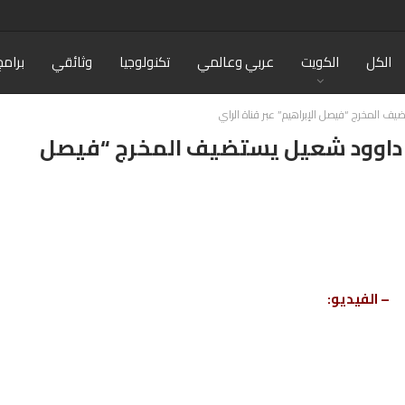
الكل
الكويت
عربي وعالمي
تكنولوجيا
وثائقي
برامج
يف المخرج “فيصل الإبراهيم” عبر قناة الراي
مع داوود شعيل يستضيف المخرج “فيصل
– الفيديو: