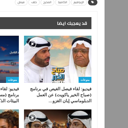
الإبراهيم
الكاميرا
المخرج
خلف
فيصل
قد يعجبك ايضا
منوعات
منوعات
فيديو: لقاء فيصل الغيص في برنامج
فيديو: لقا
(صباح الخير ياكويت) عن العمل
برنامج (مس
الدبلوماسي إبان الغزو…
البيئات الذك