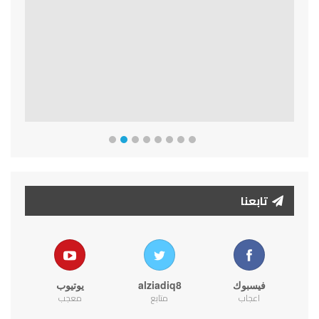
Previous
Next
تابعنا
فيسبوك
alziadiq8
يوتيوب
اعجاب
متابع
معجب