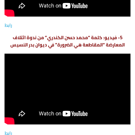
رابط
5- فيديو: كلمة “محمد حسن الكندري” من ندوة ائتلاف
المعارضة “المقاطعة هي الضرورة” في ديوان بدر النسيس
رابط