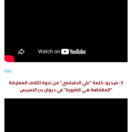
رابط
3- فيديو: كلمة “علي الدقباسي” من ندوة ائتلاف المعارضة
“المقاطعة هي الضرورة” في ديوان بدر النسيس