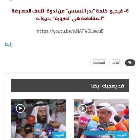
6- فيديو: كلمة “بدر النسيس” من ندوة ائتلاف المعارضة
“المقاطعة هي الضرورة” بديوانه
https://youtu.be/wNATVGLbwuE
رابط
ائتلاف
المعارضة
قد يعجبك ايضا
الكويت
الكويت