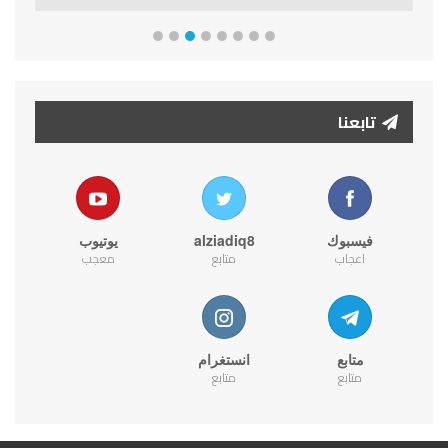
تابعنا
فيسبوك
alziadiq8
يوتيوب
اعجاب
متابع
معجب
متابع
انستغرام
متابع
متابع