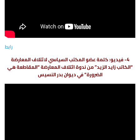
رابط
4- فيديو: كلمة عضو المكتب السياسي لائتلاف المعارضة
“الكاتب زايد الزيد” من ندوة ائتلاف المعارضة “المقاطعة هي
الضرورة” في ديوان بدر النسيس