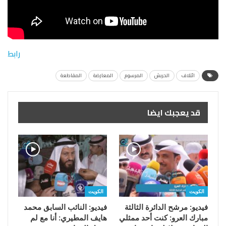
رابط
ائتلاف
الحربش
المرسوم
المعارضة
المقاطعة
قد يعجبك ايضا
الكويت
الكويت
فيديو: مرشح الدائرة الثالثة
فيديو: النائب السابق محمد
مبارك العرو: كنت أحد ممثلي
هايف المطيري: أنا مع لم