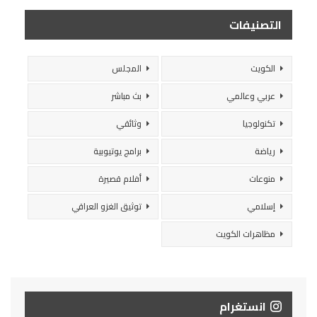
التصنيفات
الكويت
المجلس
عربي وعالمي
بث مباشر
تكنولوجيا
وثائقي
رياضة
برامج يوتيوبية
منوعات
أفلام قصيرة
إسلامي
توثيق الغزو العراقي
مظاهرات الكويت
انستغرام