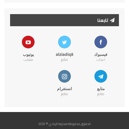
تابعنا
فيسبوك
alziadiq8
يوتيوب
اعجاب
متابع
معجب
متابع
انستغرام
متابع
متابع
الحقوق محفوظة لمدونة الزيادي © 2026