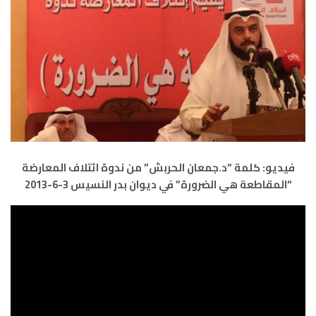
فيديو: كلمة “د.جمعان الحربش” من ندوة ائتلاف المعارضة
“المقاطعة هي الضرورة” في ديوان بدر النسيس 3-6-2013