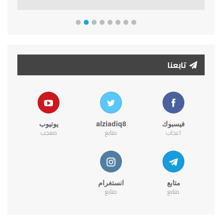
تابعنا
فيسبوك
alziadiq8
يوتيوب
اعجاب
متابع
معجب
متابع
انستغرام
متابع
متابع