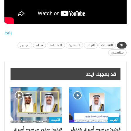
رابط
الانتخابات
الترشح
السعدون
المقاطعة
قاطع
مرسوم
مقاطعون
قد يعجبك ايضا
الكويت
الكويت
فيديو: مرسوم أميري بتعديل
فيديو: صدور مرسوم أميري