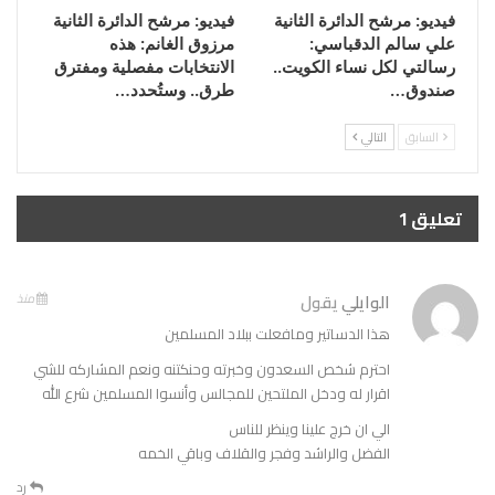
فيديو: مرشح الدائرة الثانية
فيديو: مرشح الدائرة الثانية
علي سالم الدقباسي:
مرزوق الغانم: هذه
رسالتي لكل نساء الكويت..
الانتخابات مفصلية ومفترق
صندوق…
طرق.. وستُحدد…
السابق
التالي
تعليق 1
الوايلي
يقول
منذ
هذا الدساتير ومافعلت ببلاد المسلمين
احترم شخص السعدون وخبرته وحنكتنه ونعم المشاركه للشي
اقرار له ودخل الملتحين للمجالس وأنسوا المسلمين شرع الله
الي ان خرج علينا وينظر للناس
الفضل والراشد وفجر والقلاف وباقي الخمه
رد