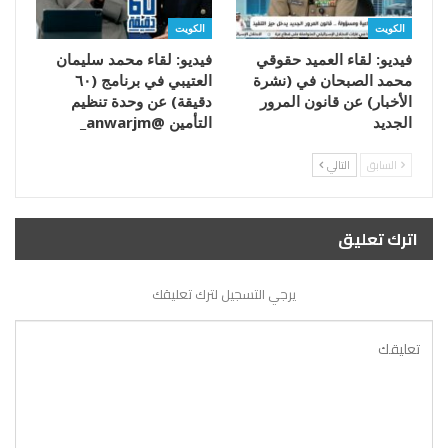
الكويت
الكويت
فيديو: لقاء العميد حقوقي
فيديو: لقاء محمد سليمان
محمد الصبحان في (نشرة
العتيبي في برنامج (٦٠
الأخبار) عن قانون المرور
دقيقة) عن وحدة تنظيم
الجديد
التأمين @anwarjm_
السابق
التالي
اترك تعليق
يرجي التسجيل لترك تعليقك