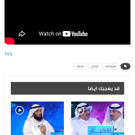
رابط
الحوكمة
الدلال
محمد
قد يعجبك ايضا