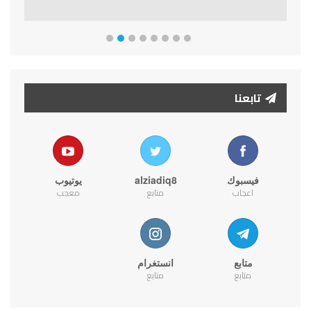
تابعنا
فيسبوك
alziadiq8
يوتيوب
اعجاب
متابع
معجب
متابع
انستغرام
متابع
متابع