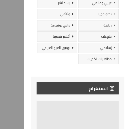
عربي وعالمي
بث مباشر
تكنولوجيا
وثائقي
رياضة
برامج يوتيوبية
منوعات
أفلام قصيرة
إسلامي
توثيق الغزو العراقي
مظاهرات الكويت
انستغرام