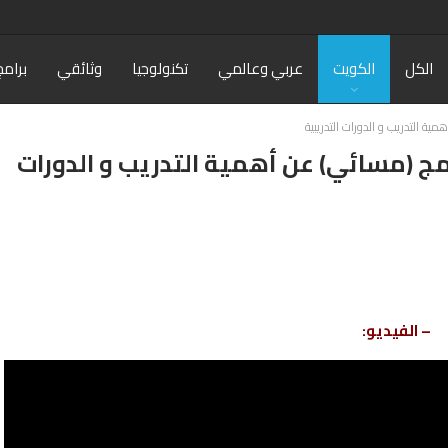
الكل
الكويت
عربي وعالمي
تكنولوجيا
وثائقي
برامج
ية التدريب و الدورات التدريبية
امج (مسائي) عن أهمية التدريب و الدورات
– الفيديو: