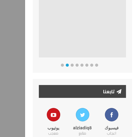
تابعنا
فيسبوك
alziadiq8
يوتيوب
اعجاب
متابع
معجب