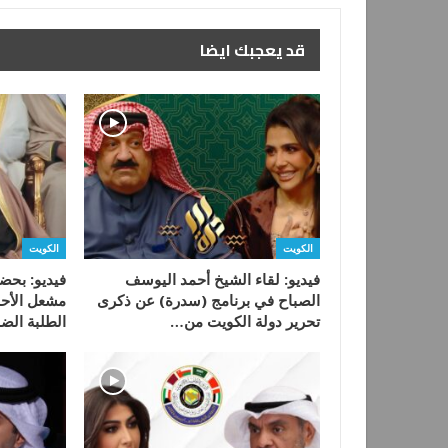
قد يعجبك ايضا
الكويت
الكويت
فيديو: لقاء الشيخ أحمد اليوسف
فيديو: بحضو
الصباح في برنامج (سدرة) عن ذكرى
مشعل الأحم
تحرير دولة الكويت من…
الطلبة الض