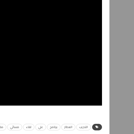
التدريب
العطار
برنامج
علي
لقاء
مسائي
مقا