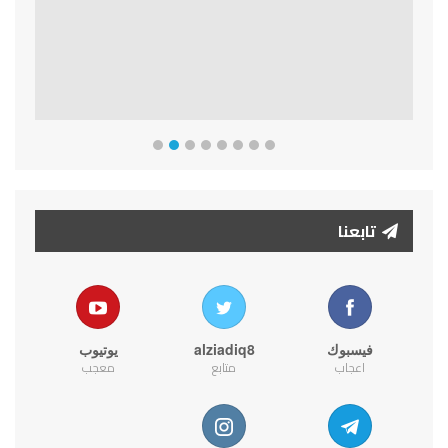
تابعنا
فيسبوك
alziadiq8
يوتيوب
اعجاب
متابع
معجب