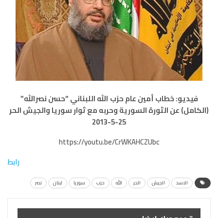
فيديو: خطاب أمين عام حزب الله اللبناني “حسن نصرالله”
(الكامل) عن الثورة السورية وحربه مع ثوار سوريا والجيش الحر
25-5-2013
https://youtu.be/CrWKAHCZUbc
رابط
الاسد
الجيش
الحر
الله
حزب
سوريا
لبنان
نصر