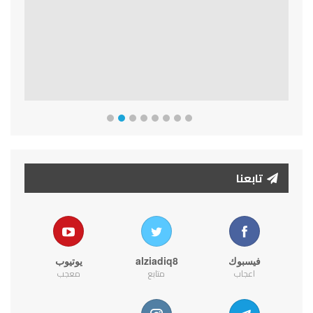
تابعنا
فيسبوك
alziadiq8
يوتيوب
اعجاب
متابع
معجب