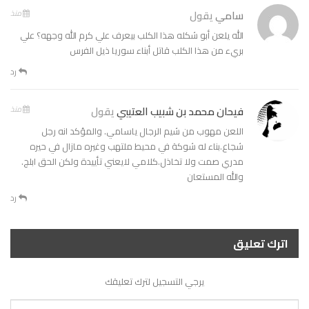
سامي
يقول
منذ
الله يلعن أبو شكله هذا الكلب بيعرف علي كرم الله وجهه؟ علي
بريء من هذا الكلب قاتل أبناء سوريا ذيل الفرس
رد
فيحان محمد بن شبيب العتيبي
يقول
منذ
اللعن مهوب من شيم الرجال ياسامي. والمؤكد انه رجل
شجاع.بناء له شوكة في محيط ملتهب وغيره مازال في حيره
مدري صمت ولا تخاذل.كلامي لايعني تأييدة ولكن الحق ابلج.
والله المستعان
رد
اترك تعليق
يرجي التسجيل لترك تعليقك