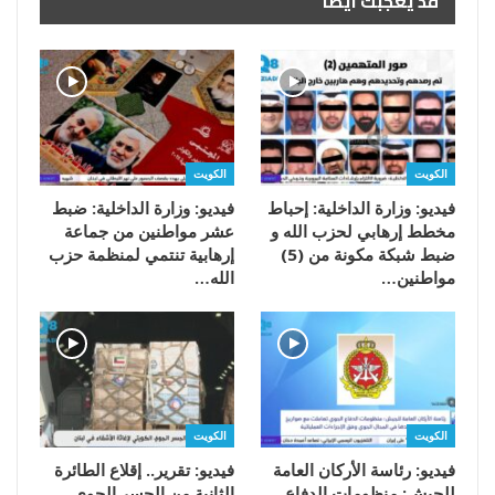
قد يعجبك ايضا
الكويت
الكويت
فيديو: وزارة الداخلية: إحباط
فيديو: وزارة الداخلية: ضبط
مخطط إرهابي لحزب الله و
عشر مواطنين من جماعة
ضبط شبكة مكونة من (5)
إرهابية تنتمي لمنظمة حزب
مواطنين…
الله…
الكويت
الكويت
فيديو: رئاسة الأركان العامة
فيديو: تقرير.. إقلاع الطائرة
للجيش: منظومات الدفاع
الثانية من الجسر الجوي